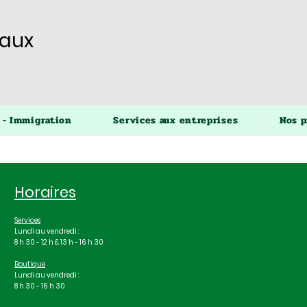
iaux
 - Immigration
Services aux entreprises
Nos p
- Immigration
Services aux entreprises
Nos p
Aucun article ici pour l
Horaires
En attendant, vous pouvez choisir une autre catégorie
Services
Lundi au vendredi :
8 h 30 - 12 h & 13 h - 16 h 30
Boutique
Lundi au vendredi :
8 h 30 - 16 h 30