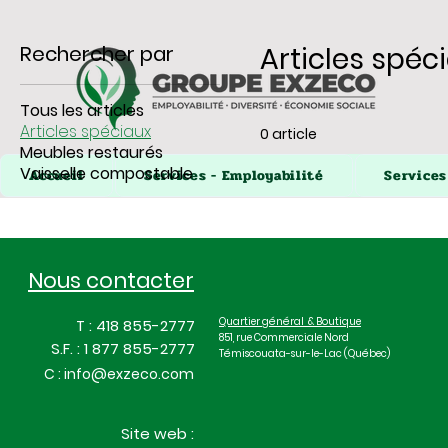
Rechercher par
Articles spéc
Tous les articles
Articles spéciaux
0 article
Meubles restaurés
Vaisselle compostable
Accueil
Services - Employabilité
Services
Accueil
Services - Employabilité
Services 
Nous contacter
Quartier général & Boutique
T : 418 855-2777
851, rue Commerciale Nord
S.F. : 1 877 855-2777
Témiscouata-sur-le-Lac (Québec)
C :
info@exzeco.com
Site web :