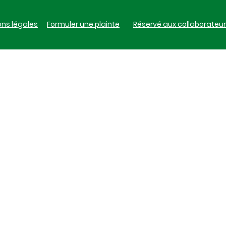
ns légales
Formuler une plainte
Réservé aux collaborateu