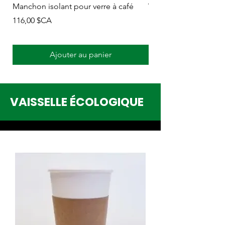
Manchon isolant pour verre à café
Verre en carton 12 oz
Prix
Prix
116,00 $CA
183,00 $CA
Ajouter au panier
VAISSELLE ÉCOLOGIQUE