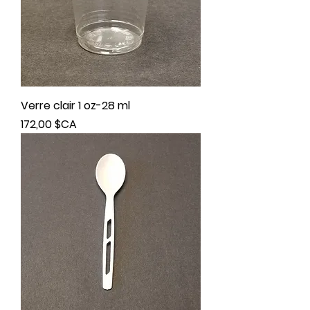
Verre clair 1 oz-28 ml
Prix
172,00 $CA