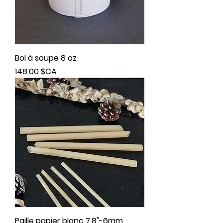
Bol à soupe 8 oz
Prix
148,00 $CA
Paille papier blanc 7.8"-6mm