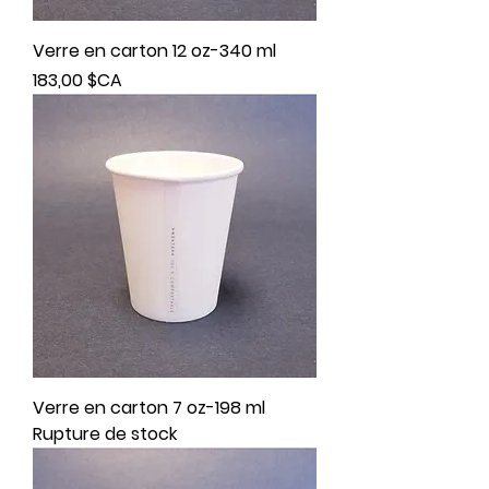
Verre en carton 12 oz-340 ml
Prix
183,00 $CA
Verre en carton 7 oz-198 ml
Rupture de stock