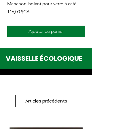
Manchon isolant pour verre à café
Verre en carton 12 oz
Prix
Prix
116,00 $CA
183,00 $CA
Ajouter au panier
VAISSELLE ÉCOLOGIQUE
Articles précédents