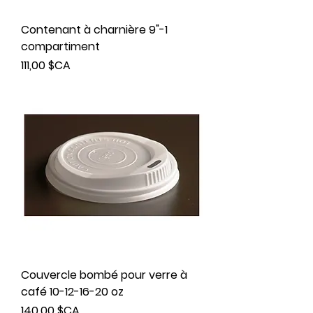
Contenant à charnière 9"-1
compartiment
Prix
111,00 $CA
Couvercle bombé pour verre à
café 10-12-16-20 oz
Prix
140,00 $CA