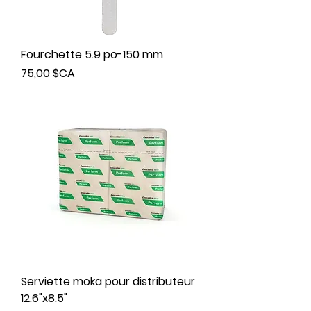
Fourchette 5.9 po-150 mm
Prix
75,00 $CA
Serviette moka pour distributeur
12.6"x8.5"