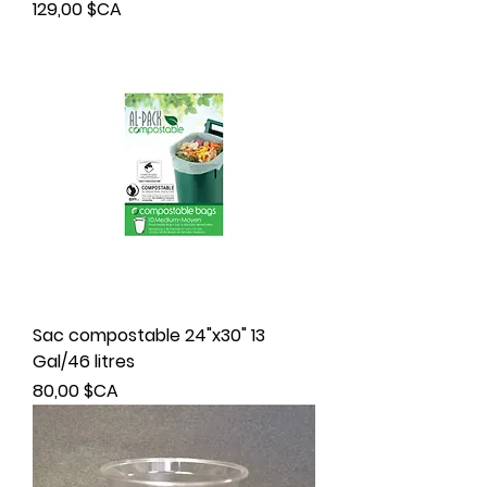
Prix
129,00 $CA
Sac compostable 24"x30" 13
Gal/46 litres
Prix
80,00 $CA