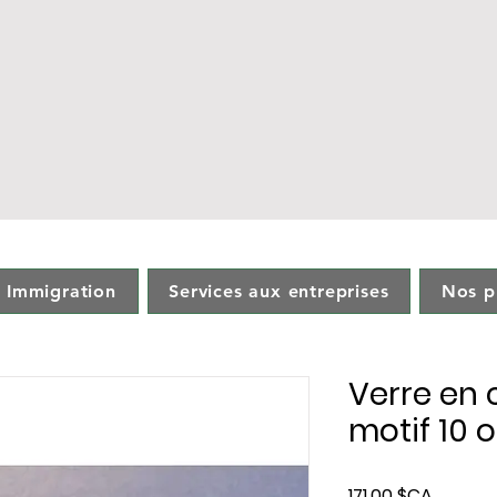
 - Immigration
Services aux entreprises
Nos p
- Immigration
Services aux entreprises
Nos p
Verre en 
motif 10 
Prix
171,00 $CA