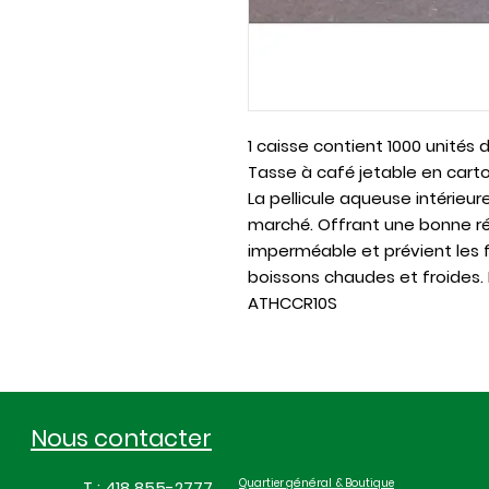
1 caisse contient 1000 unités
Tasse à café jetable en cart
La pellicule aqueuse intérieure
marché. Offrant une bonne rési
imperméable et prévient les f
boissons chaudes et froides. 
ATHCCR10S
Nous contacter
Quartier général & Boutique
T : 418 855-2777