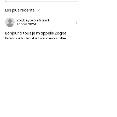
Les plus récents
Zogbeyokolefranck
17 nov. 2024
Bonjour à tous je m’appelle Zogbe 
Franck étudiant et j’aimerais aller 
continuer mes études au Canada et 
j’ai été aider par un monsieur qui m’as 
donné le nom de votre site et j’ai vue ce 
site à 100/% de mes intérêts et me voilà 
devant vous et je cherche à m’inscrire 
aider moi 
J'aime
Répondre
Nous contacter
T :
418 855-2777
S.F. :
1 877 855-2777
C :
info@exzeco.com
Site web : exzeco.com