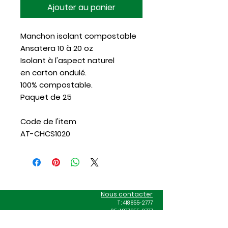
Ajouter au panier
Manchon isolant compostable
Ansatera 10 à 20 oz
Isolant à l'aspect naturel
en carton ondulé.
100% compostable.
Paquet de 25
Code de l'item
AT-CHCS1020
Nous contacter
T :
418 855-2777
S.F. :
1 877 855-2777
C :
info@exzeco.com
Site web : exzeco.com